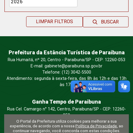
LIMPAR FILTROS
BUSCAR
Prefeitura da Estância Turística de Paraibuna
Rua Humaitá, nº 20, Centro - Paraibuna/SP - CEP: 12260-053
E-mail:
gabinete@paraibuna.sp.gov.br
Telefone: (12) 3042-5500
Atendimento: segunda à sexta-feira, das 8h às 12h e das 13h
às 17h.
Ganha Tempo de Paraibuna
Rua Cel. Camargo n° 142, Centro, Paraibuna/SP - CEP: 12260-
053
O Portal da Prefeitura utiliza cookies para melhorar a sua
Telefone:
(12) 3042-5500
experiência, de acordo com a nossa
Política de Privacidade
, ao
Atendimento:
segunda à sexta-feira, das 9h às 16h.
continuar navegando, você concorda com estas condições.