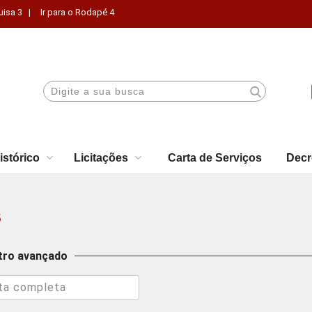
uisa 3 |
Ir para o Rodapé 4
istórico
Licitações
Carta de Serviços
Decr
s
ltro avançado