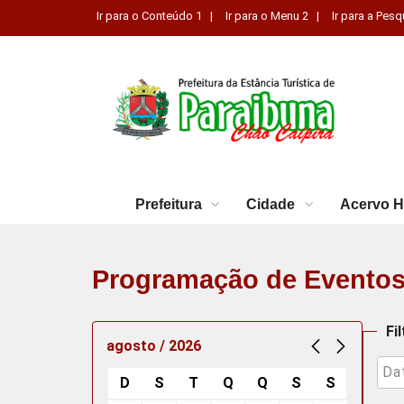
Ir para o Conteúdo 1 |
Ir para o Menu 2 |
Ir para a Pesq
Prefeitura
Cidade
Acervo H
Programação de Evento
Fi
agosto / 2026
D
S
T
Q
Q
S
S