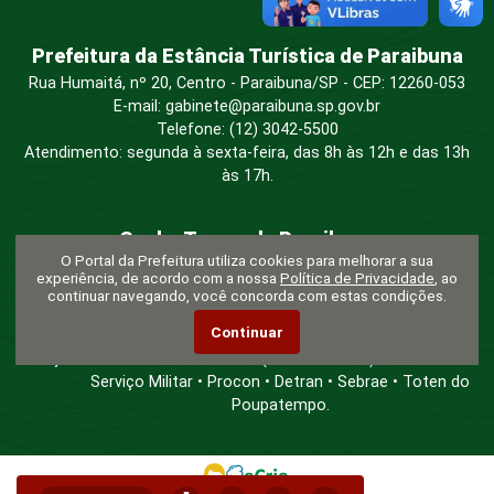
Prefeitura da Estância Turística de Paraibuna
Rua Humaitá, nº 20, Centro - Paraibuna/SP - CEP: 12260-053
E-mail: gabinete@paraibuna.sp.gov.br
Telefone: (12) 3042-5500
Atendimento: segunda à sexta-feira, das 8h às 12h e das 13h
às 17h.
Ganha Tempo de Paraibuna
O Portal da Prefeitura utiliza cookies para melhorar a sua
Rua Cel. Camargo n° 142, Centro, Paraibuna/SP - CEP: 12260-
experiência, de acordo com a nossa
Política de Privacidade
, ao
053
continuar navegando, você concorda com estas condições.
Telefone:
(12) 3042-5500
Continuar
Atendimento:
segunda à sexta-feira, das 9h às 16h.
Serviços:
Protocolo • Tributos (IPTU e outros) • Junta de
Serviço Militar • Procon • Detran • Sebrae • Toten do
Poupatempo.